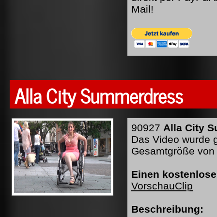
Mail!
Alla City Summerdress
90927
Alla City 
Das Video wurde ge
Gesamtgröße von 
Einen kostenlose
VorschauClip
Beschreibung: