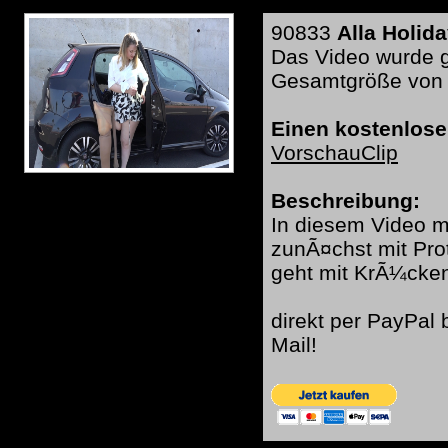
90833
Alla Holid
Das Video wurde ge
Gesamtgröße von a
Einen kostenlose
VorschauClip
Beschreibung:
In diesem Video mi
zunÃ¤chst mit Pro
geht mit KrÃ¼cke
direkt per PayPal
Mail!