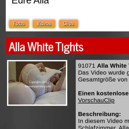
Eure Alla
Fotos
Videos
Clips
Alla White Tights
91071
Alla White
Das Video wurde ge
Gesamtgröße von 
Einen kostenlose
VorschauClip
Beschreibung:
In diesem Video mi
Schlafzimmer. All