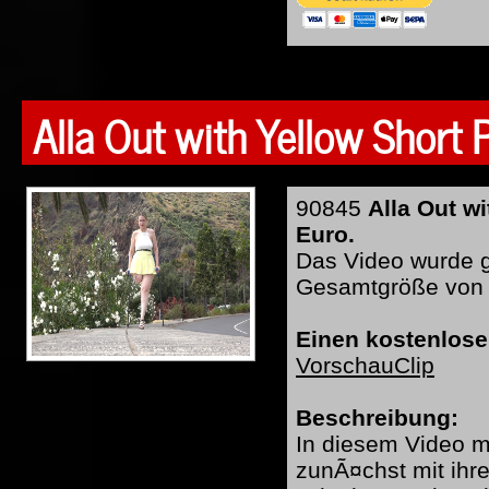
Alla Out with Yellow Short 
90845
Alla Out w
Euro.
Das Video wurde ge
Gesamtgröße von 
Einen kostenlose
VorschauClip
Beschreibung:
In diesem Video mi
zunÃ¤chst mit ihre