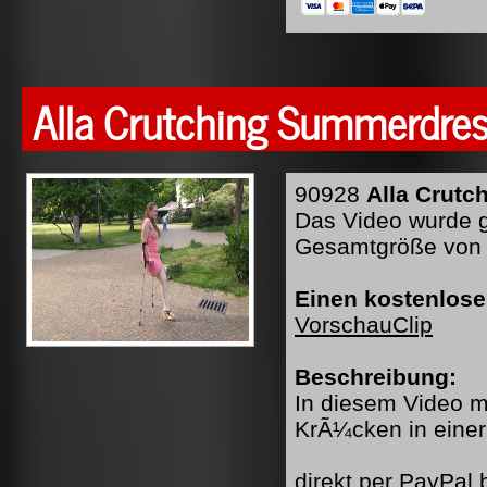
Alla Crutching Summerdre
90928
Alla Crutc
Das Video wurde ge
Gesamtgröße von 
Einen kostenlose
VorschauClip
Beschreibung:
In diesem Video mi
KrÃ¼cken in einer
direkt per PayPal