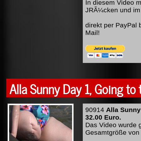
In diesem Video mit
JRÃ¼cken und im R
direkt per PayPal
Mail!
Alla Sunny Day 1, Going to
90914
Alla Sunny
32.00 Euro.
Das Video wurde ge
Gesamtgröße von 