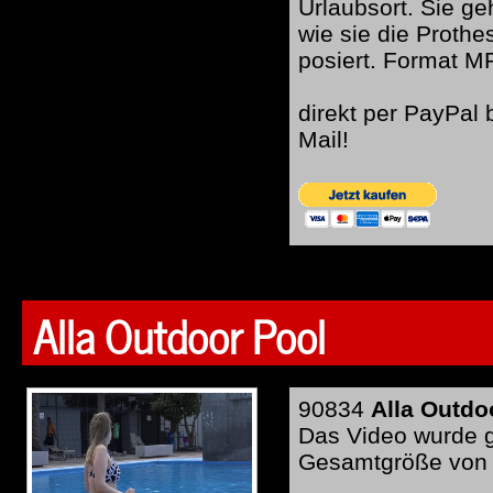
Urlaubsort. Sie g
wie sie die Proth
posiert. Format M
direkt per PayPal
Mail!
Alla Outdoor Pool
90834
Alla Outdo
Das Video wurde ge
Gesamtgröße von c