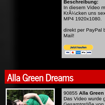
Beschreibung:
In diesem Video mi
KrÃ¼cken uns sexy
MP4 1920x1080.
direkt per PayPal
Mail!
Alla Green Dreams
90855
Alla Green
Das Video wurde ge
Gesamtgröße von 