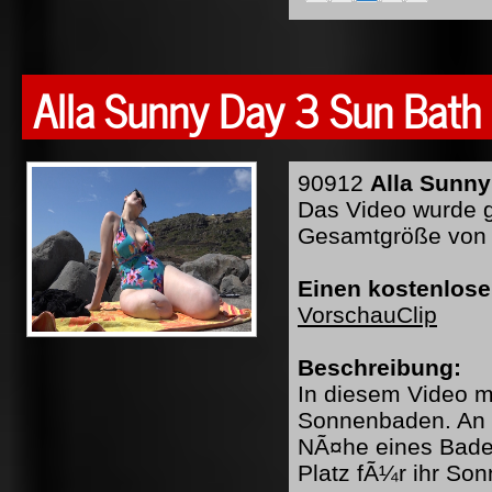
Alla Sunny Day 3 Sun Bath
90912
Alla Sunny
Das Video wurde ge
Gesamtgröße von 
Einen kostenlose
VorschauClip
Beschreibung:
In diesem Video mi
Sonnenbaden. An e
NÃ¤he eines Bade
Platz fÃ¼r ihr S