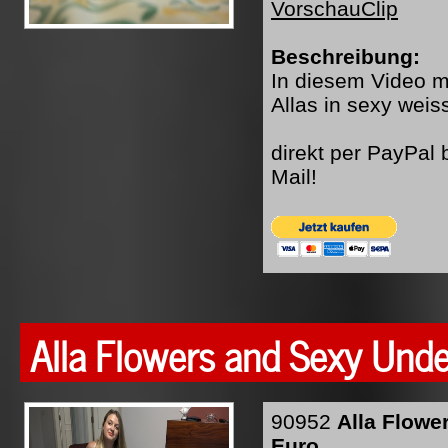
VorschauClip
Beschreibung:
In diesem Video mi
Allas in sexy wei
direkt per PayPal
Mail!
Alla Flowers and Sexy Und
90952
Alla Flowe
Euro.