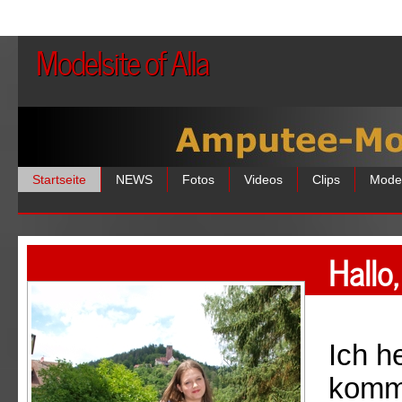
Modelsite of Alla
Startseite
NEWS
Fotos
Videos
Clips
Mode
Hallo
Ich h
komme