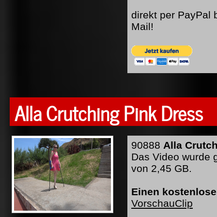
direkt per PayPal
Mail!
Alla Crutching Pink Dress
90888
Alla Crutc
Das Video wurde g
von 2,45 GB.
Einen kostenlose
VorschauClip