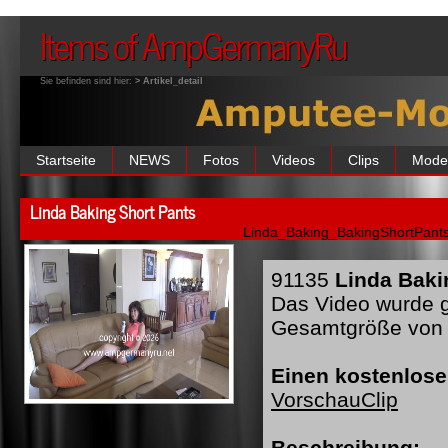
Items of AmpGermanyRu
Sie befinden sind hier:
> Artikel_detail
Startseite
NEWS
Fotos
Videos
Clips
Mode
Linda Baking Short Pants
Linda_Baking_BakingShortPants
91135
Linda Baki
Das Video wurde ge
Gesamtgröße von 
Einen kostenlose
VorschauClip
Beschreibung: