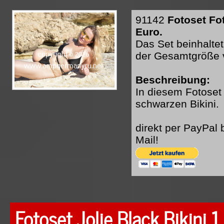
91142
Fotoset Fot
Euro.
Das Set beinhaltet
der Gesamtgröße 
Beschreibung:
In diesem Fotoset 
schwarzen Bikini.
direkt per PayPal
Mail!
Fotoset Jolie Black Bikini 1