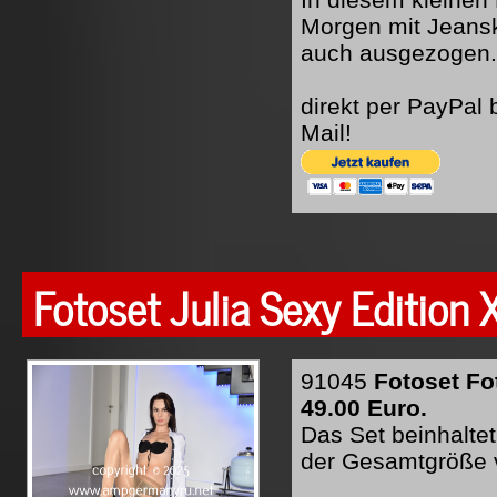
Morgen mit Jeansk
auch ausgezogen. 
direkt per PayPal
Mail!
Fotoset Julia Sexy Edition 
91045
Fotoset Fo
49.00 Euro.
Das Set beinhaltet
der Gesamtgröße 