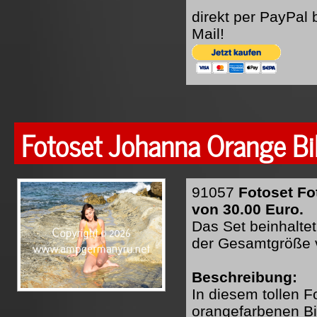
direkt per PayPal
Mail!
Fotoset Johanna Orange Bi
91057
Fotoset Fo
von 30.00 Euro.
Das Set beinhaltet
der Gesamtgröße 
Beschreibung:
In diesem tollen F
orangefarbenen Bik