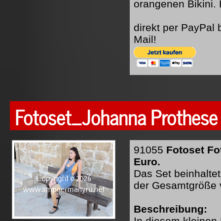
orangenen Bikini. 
direkt per PayPal
Mail!
Fotoset_Johanna Prothese
91055
Fotoset Fo
Euro.
Das Set beinhaltet
der Gesamtgröße 
Beschreibung:
In diesem kleinen