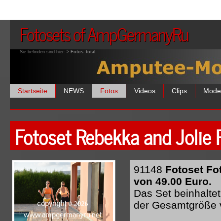
Fotosets of AmpGermanyRu
Sie befinden sind hier:
> Fotos_total
Startseite
NEWS
Fotos
Videos
Clips
Mode
Fotoset Rebekka and Jolie 
91148
Fotoset Fo
von 49.00 Euro.
Das Set beinhaltet
der Gesamtgröße 