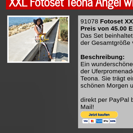
XXL Fotoset Teona Angel w
91078
Fotoset XX
Preis von 45.00 E
Das Set beinhaltet
der Gesamtgröße 
Beschreibung:
Ein wunderschöne
der Uferpromenade
Teona. Sie trägt 
schönen Morgen u
direkt per PayPal
Mail!