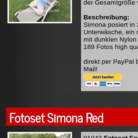
der Gesamtgröße 
Beschreibung:
Simona posiert in 
Unterwäsche, ein 
mit dunklen Nylon
189 Fotos high qua
direkt per PayPal
Mail!
Fotoset Simona Red
91043
Fotoset Fo